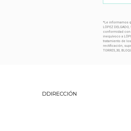
*Le informamos qu
LÓPEZ DELGADO, SA
conformidad con e
inequívoco a LÓPE
tratamiento de lo
rectificación, su
TORRES,30, BLOQU
DDIRECCIÓN