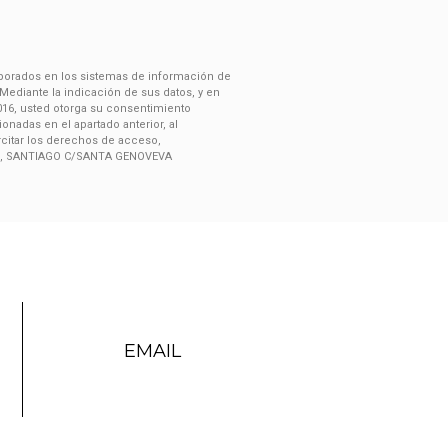
rporados en los sistemas de información de
ediante la indicación de sus datos, y en
2016, usted otorga su consentimiento
adas en el apartado anterior, al
rcitar los derechos de acceso,
LGADO, SANTIAGO C/SANTA GENOVEVA
EMAIL